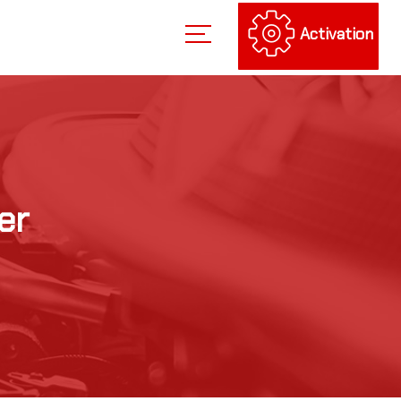
Activation
er