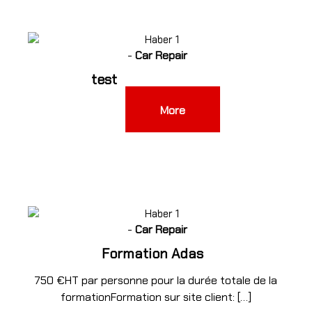
-
Car Repair
test
More
4
-
Car Repair
Formation Adas
750 €HT par personne pour la durée totale de la
formationFormation sur site client: […]