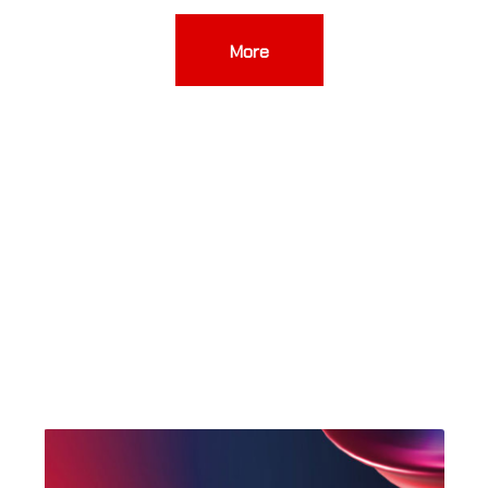
4
More