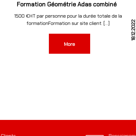
Formation Géométrie Adas combiné
1500 €HT par personne pour la durée totale de la
3
18.12.202
formationFormation sur site client: […]
More
 Clients
Renseignem