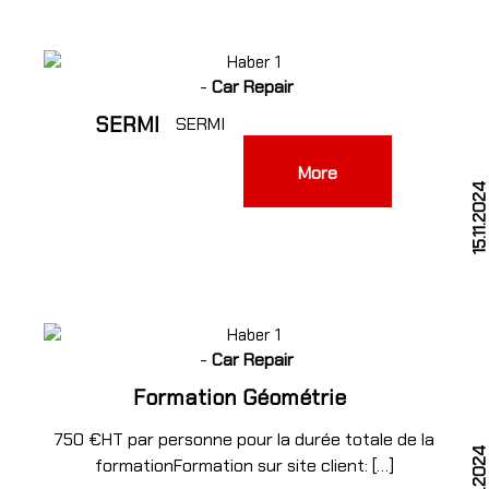
-
Car Repair
SERMI
SERMI
More
4
15.11.202
-
Car Repair
Formation Géométrie
750 €HT par personne pour la durée totale de la
formationFormation sur site client: […]