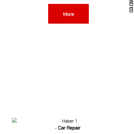
4
03.09.202
More
-
Car Repair