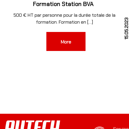
Formation Station BVA
500 € HT par personne pour la durée totale de la
3
15.05.202
formation. Formation en […]
More
Service