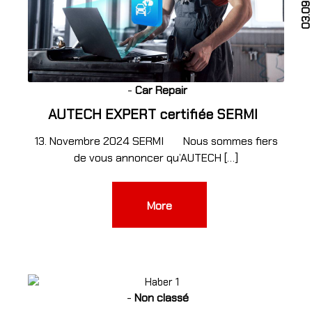
03.09.202
4
-
Car Repair
AUTECH EXPERT certifiée SERMI
13. Novembre 2024 SERMI Nous sommes fiers
de vous annoncer qu’AUTECH […]
More
-
Non classé