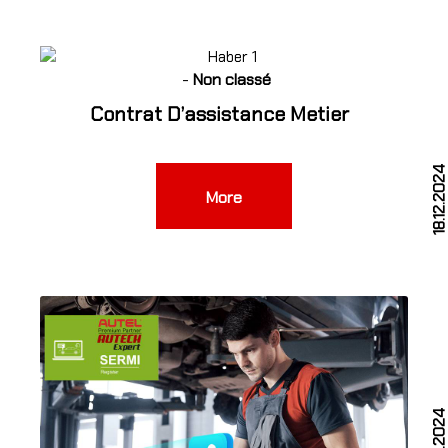
-
Non classé
Contrat D’assistance Metier
5
18.12.202
More