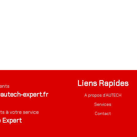
Liens Rapides
ents
autech-expert.fr
A propos d’AUTECH
Services
ts à votre service
Contact
 Expert