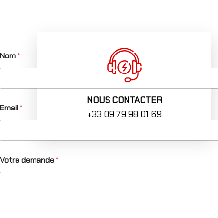
Nom
*
NOUS CONTACTER
Email
*
+33 09 79 98 01 69
P
Votre demande
*
r
é
n
o
m
d
e