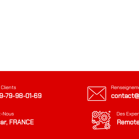
 Clients
Renseignem
9-79-98-01-69
contact@
z-Nous
Des Exper
ar, FRANCE
Remote