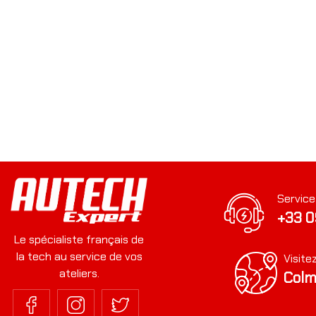
Service
+33 0
Le spécialiste français de
la tech au service de vos
Visite
ateliers.
Colm