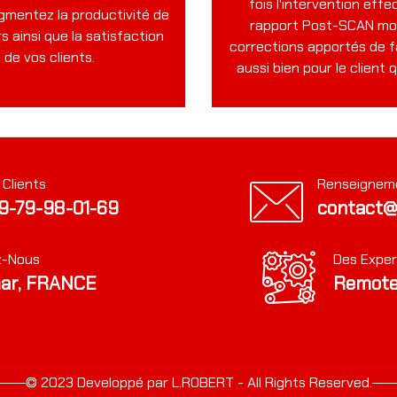
s problématique ADAS,
fois l'intervention effe
gmentez la productivité de
Rapport Préscan & P
 accompagnons aussi bien
rapport Post-SCAN mon
rs ainsi que la satisfaction
corrections apportés de f
ateliers
de vos clients.
aussi bien pour le client q
a productivitée de vos
 Clients
Renseignem
9-79-98-01-69
contact@
z-Nous
Des Exper
ar, FRANCE
Remote
© 2023 Developpé par L.ROBERT - All Rights Reserved.