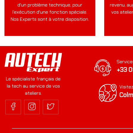
sur de
d'un problème technique, pour
revenu, au
Nous vous
En savoir +
l’exécution d'une fonction spéciale.
vos atelie
Nos Experts sont à votre disposition.
Booster l
Service
+33 0
Le spécialiste français de
la tech au service de vos
Visite
ateliers.
Colm