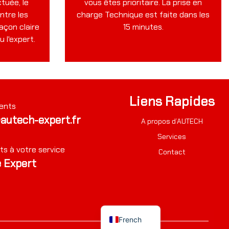
ctuée, le
vous êtes prioritaire. La prise en
cesse d'évoluer, les constructeurs
ostcan
tre les
charge Technique est faite dans les
Parce que les technologies n'ont de
açon claire
15 minutes.
Laissez nous vous assister
u l'expert.
Liens Rapides
ents
autech-expert.fr
A propos d’AUTECH
Services
ts à votre service
Contact
 Expert
French